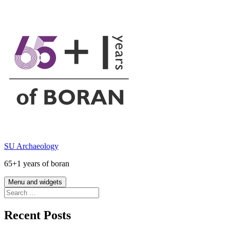
Skip
to
content
SU Archaeology
65+1 years of boran
Menu and widgets
Search
for:
Recent Posts