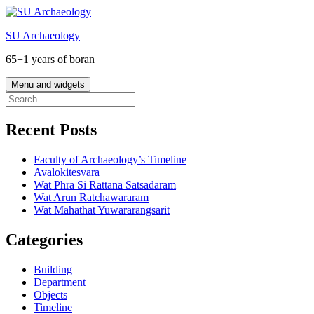
Skip
to
SU Archaeology
content
65+1 years of boran
Menu and widgets
Search
for:
Recent Posts
Faculty of Archaeology’s Timeline
Avalokitesvara
Wat Phra Si Rattana Satsadaram
Wat Arun Ratchawararam
Wat Mahathat Yuwararangsarit
Categories
Building
Department
Objects
Timeline